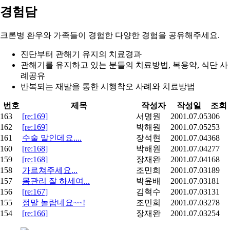
경험담
크론병 환우와 가족들이 경험한
다양한 경험을 공유
해주세요.
진단부터 관해기 유지의 치료경과
관해기를 유지하고 있는 분들의 치료방법, 복용약, 식단 사
례공유
반복되는 재발을 통한 시행착오 사례와 치료방법
번호
제목
작성자
작성일
조회
163
[re:169]
서명원
2001.07.05
306
162
[re:169]
박해원
2001.07.05
253
161
수술 말인데요....
장석현
2001.07.04
368
160
[re:168]
박해원
2001.07.04
277
159
[re:168]
장재완
2001.07.04
168
158
가르쳐주세요...
조민희
2001.07.03
189
157
몸관리 잘 하세여...
박윤배
2001.07.03
181
156
[re:167]
김혁수
2001.07.03
131
155
정말 놀랍네요~~!
조민희
2001.07.03
278
154
[re:166]
장재완
2001.07.03
254