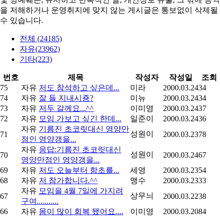
을 저해하거나 운영취지에 맞지 않는 게시글은 통보없이 삭제될
수 있습니다.
전체 (24185)
자유(23962)
기타(223)
번호
제목
작성자
작성일
조회
75
자유
저도 참석하고 싶은데...
미라
2000.03.24
34
74
자유
잘 들 지내시죵?
미뉴
2000.03.24
34
73
자유
저두 갈께요...^^
이미영
2000.03.24
37
72
자유
모임 가보고 싶긴 한데...
일준이
2000.03.24
36
자유
기름진 초코릿대신 영양만
성원이
71
2000.03.23
78
점인 영양갱을...
자유
응답:기름진 초코릿대신
성원이
70
2000.03.24
67
영양만점인 영양갱을...
69
자유
저도 오늘부터 함초를...
세영
2000.03.23
54
68
자유
저 참가합니다.^^
맹수
2000.03.23
33
자유
모임을 4월 7일에 가지려
상무늬
67
2000.03.22
38
구여...........
66
자유
몸이 많이 회복 됐어요....
이미영
2000.03.20
84