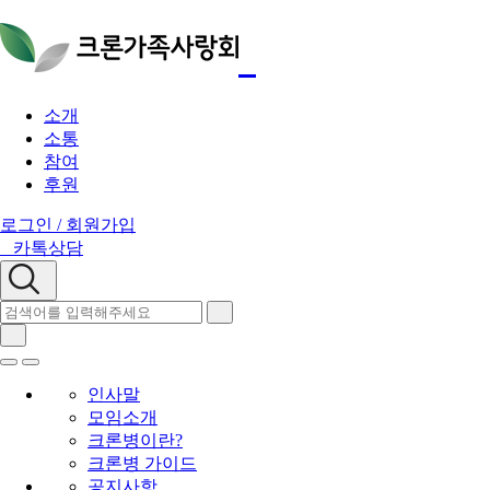
소개
소통
참여
후원
로그인 / 회원가입
카톡상담
인사말
모임소개
크론병이란?
크론병 가이드
공지사항