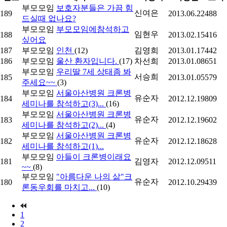
부모모임
보호자분들은 가끔 힘
신여은
189
2013.06.22
488
드실때 없나요?
부모모임
부모모임에참석하고
임현우
188
2013.02.15
416
싶어요
187
부모모임
인천
(12)
김영희
2013.01.17
442
186
부모모임
울산 환자입니다.
(17)
차선희
2013.01.08
651
부모모임
우리딸 7세 상태좀 봐
서승희
185
2013.01.05
579
주세요~~
(3)
부모모임
서울아산병원 크론병
유순자
184
2012.12.19
809
세미나를 참석하고(3)...
(16)
부모모임
서울아산병원 크론병
유순자
183
2012.12.19
602
세미나를 참석하고(2)...
(4)
부모모임
서울아산병원 크론병
유순자
182
2012.12.18
628
세미나를 참석하고(1)...
부모모임
아들이 크론병이래요
181
김영자
2012.12.09
511
~~
(8)
부모모임
"아름다운 나의 삶"크
유순자
180
2012.10.29
439
론동우회를 마치고...
(10)
1
2