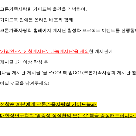
크론가족사랑회 가이드북 출간을 기념하여,
가이드북 인쇄본 온라인 배포와 함께
크론가족사랑회 홈페이지 게시판 활성화 프로젝트 이벤트를 진행합
'가입인사', '신청게시판', '나눔게시판'을 제외
한 게시판에
게시글 1개 이상 작성 후
[나눔 게시판-게시글 '
글 쓰GO! 책 받GO! (크론가족사랑회 게시판 
비밀 댓글을 남겨주세요!
선착순 20분에게
크론가족사랑회 가이드북과
대한장연구학회 '염증성 장질환의 모든것' 책을 증정해드립니다!