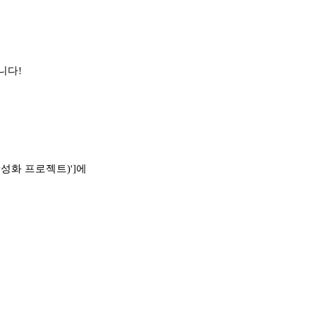
니다!
활성화 프로젝트)']에