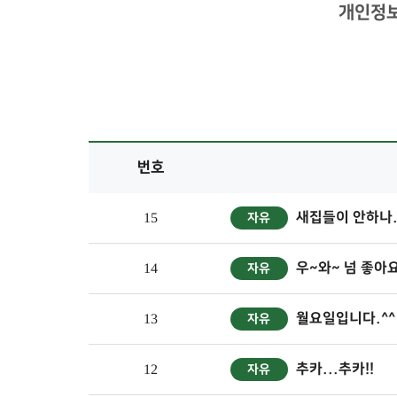
개인정보
번호
새집들이 안하나..
15
자유
우~와~ 넘 좋아요
14
자유
월요일입니다.^^
13
자유
추카...추카!!
12
자유