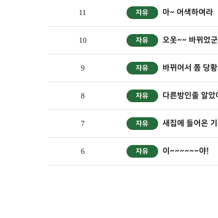
아~ 어색하여라
11
자유
오옷~~ 바뀌었군
10
자유
바뀌어서 쫌 당황
9
자유
다른방인줄 알았어
8
자유
새집에 들어온 기
7
자유
이~~~~~~야!
6
자유