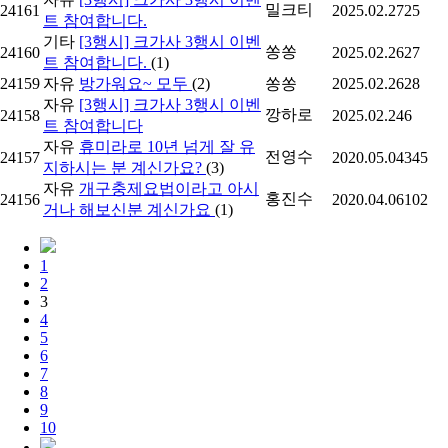
밀크티
24161
2025.02.27
25
트 참여합니다.
기타
[3행시] 크가사 3행시 이벤
쏭쏭
24160
2025.02.26
27
트 참여합니다.
(1)
24159
자유
방가워요~ 모두
(2)
쏭쏭
2025.02.26
28
자유
[3행시] 크가사 3행시 이벤
깡하로
24158
2025.02.24
6
트 참여합니다
자유
휴미라로 10년 넘게 잘 유
전영수
24157
2020.05.04
345
지하시는 분 계신가요?
(3)
자유
개구충제요법이라고 아시
홍진수
24156
2020.04.06
102
거나 해보신분 계신가요
(1)
1
2
3
4
5
6
7
8
9
10