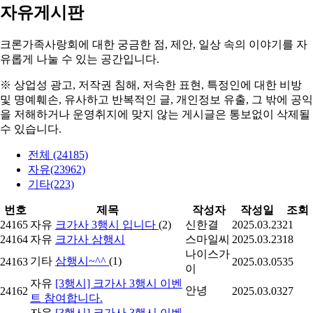
자유게시판
크론가족사랑회에 대한 궁금한 점, 제안, 일상 속의
이야기를 자
유롭게 나눌 수 있는 공간
입니다.
※ 상업성 광고, 저작권 침해, 저속한 표현, 특정인에 대한 비방
및 명예훼손, 유사하고 반복적인 글,
개인정보 유출, 그 밖에 공익
을 저해하거나 운영취지에 맞지 않는 게시글은 통보없이 삭제될
수 있습니다.
전체 (24185)
자유(23962)
기타(223)
번호
제목
작성자
작성일
조회
24165
자유
크가사 3행시 입니다
(2)
신한결
2025.03.23
21
24164
자유
크가사 삼행시
스마일씨
2025.03.23
18
나이스가
기타
삼행시~^^
(1)
24163
2025.03.05
35
이
자유
[3행시] 크가사 3행시 이벤
안녕
24162
2025.03.03
27
트 참여합니다.
자유
[3행시] 크가사 3행시 이벤